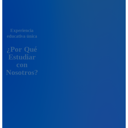
Experiencia
educativa única
¿Por Qué
Estudiar
con
Nosotros?