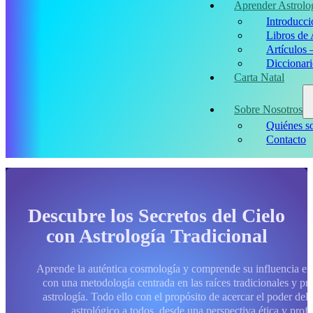
Aprender Astrolo
Introducci
Libros de 
Artículos 
Diccionari
Carta Natal
Sobre Nosotros
Quiénes s
Contacto
Descubre los Secretos del Cielo
con Astrología Tradicional
Aprende la auténtica cosmología y comprende su influencia en
con una metodología centrada en las raíces tradicionales y pre
astrología. Todo ello con el propósito de acercar el poder de
astrológico a todos, desde una perspectiva ética y profe