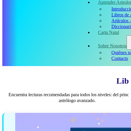
Aprender Astrolo
Introducci
Libros de 
Artículos 
Diccionari
Carta Natal
Sobre Nosotros
Quiénes s
Contacto
Libr
Encuentra lecturas recomendadas para todos los niveles: del princi
astrólogo avanzado.