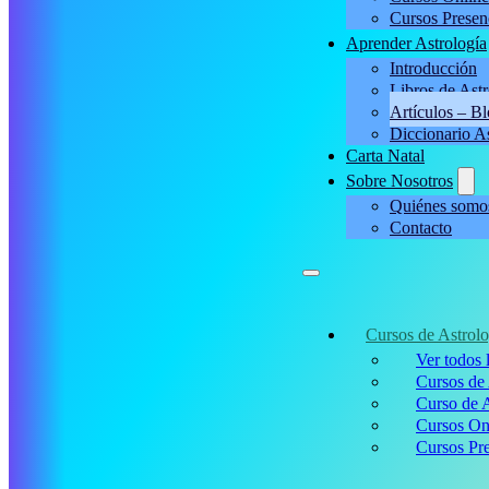
Cursos Presen
Aprender Astrología
Introducción
Libros de Astr
Artículos – B
Diccionario A
Carta Natal
Sobre Nosotros
Quiénes somo
Contacto
Cursos de Astrolo
Ver todos 
Cursos de 
Curso de A
Cursos On
Cursos Pre