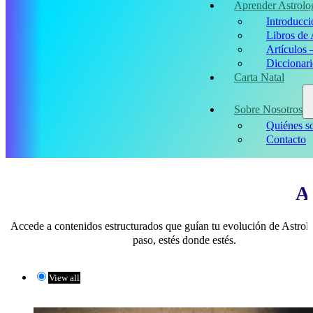
Aprender Astrolo
Introducci
Libros de 
Artículos 
Diccionari
Carta Natal
Sobre Nosotros
Quiénes s
Contacto
Ar
Accede a contenidos estructurados que guían tu evolución de Astrol
paso, estés donde estés.
View all