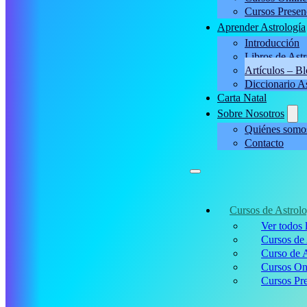
Cursos Presen
Aprender Astrología
Introducción
Libros de Astr
Artículos – B
Diccionario A
Carta Natal
Sobre Nosotros
Quiénes somo
Contacto
Cursos de Astrolo
Ver todos 
Cursos de 
Curso de A
Cursos On
Cursos Pre