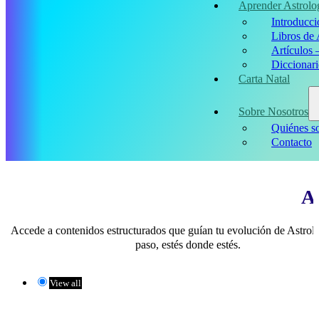
Aprender Astrolo
Introducci
Libros de 
Artículos 
Diccionari
Carta Natal
Sobre Nosotros
Quiénes s
Contacto
Ar
Accede a contenidos estructurados que guían tu evolución de Astrol
paso, estés donde estés.
View all