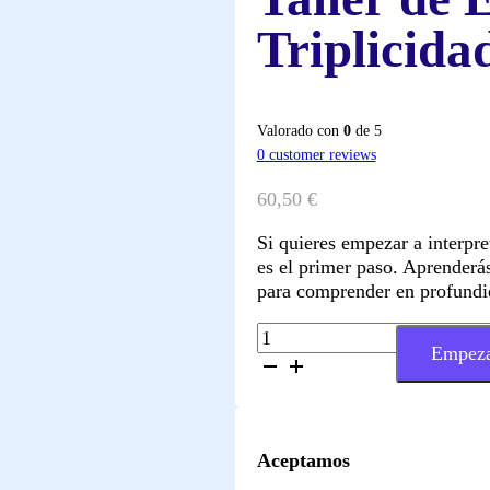
Triplicida
Valorado con
0
de 5
0
customer reviews
60,50
€
Si quieres empezar a interpret
es el primer paso. Aprenderás
para comprender en profundid
Taller
Empeza
de
Elementos
y
Triplicidades
cantidad
Aceptamos