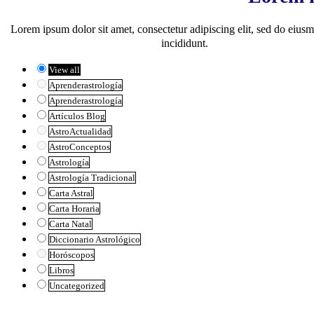
Lorem ipsum dolor sit amet, consectetur adipiscing elit, sed do eiu
incididunt.
View all
Aprenderastrología
Aprenderastrología
Artículos Blog
AstroActualidad
AstroConceptos
Astrología
Astrología Tradicional
Carta Astral
Carta Horaria
Carta Natal
Diccionario Astrológico
Horóscopos
Libros
Uncategorized